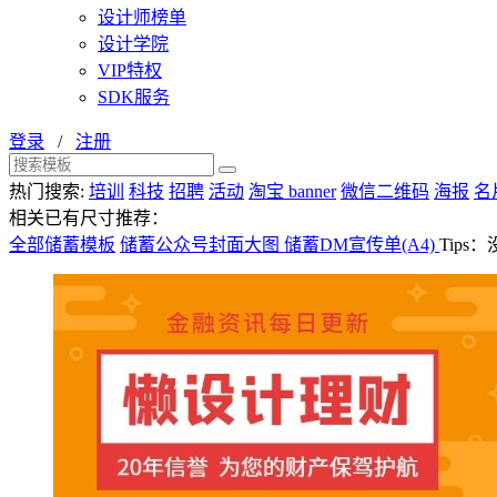
设计师榜单
设计学院
VIP特权
SDK服务
登录
/
注册
热门搜索:
培训
科技
招聘
活动
淘宝 banner
微信二维码
海报
名
相关已有尺寸推荐：
全部储蓄模板
储蓄公众号封面大图
储蓄DM宣传单(A4)
Tip