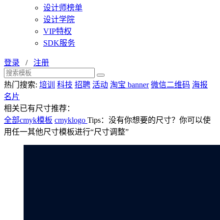
设计师榜单
设计学院
VIP特权
SDK服务
登录
/
注册
热门搜索:
培训
科技
招聘
活动
淘宝 banner
微信二维码
海报
名片
相关已有尺寸推荐：
全部cmyk模板
cmyklogo
Tips：没有你想要的尺寸？你可以使
用任一其他尺寸模板进行“尺寸调整”