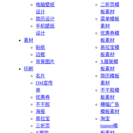
电脑壁纸
二折页模
设计
板素材
简历设计
菜单模板
手机壁纸
素材
设计
优惠券模
素材
板素材
贴纸
易拉宝模
边框
板素材
背景图片
X展架模
印刷
板素材
名片
简历模板
DM宣传
素材
单
不干胶模
优惠券
板素材
不干胶
横幅广告
海报
模板素材
易拉宝
淘宝
三折页
banner模
X展架
板素材