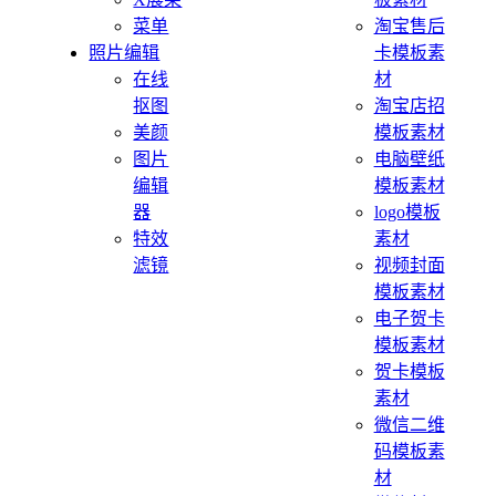
菜单
淘宝售后
照片编辑
卡模板素
在线
材
抠图
淘宝店招
美颜
模板素材
图片
电脑壁纸
编辑
模板素材
器
logo模板
特效
素材
滤镜
视频封面
模板素材
电子贺卡
模板素材
贺卡模板
素材
微信二维
码模板素
材