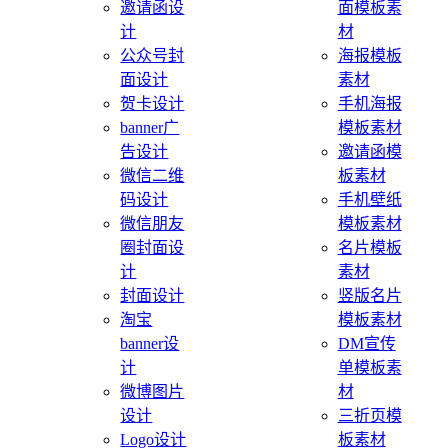
邀请函设
面模板素
计
材
公众号封
海报模板
面设计
素材
贺卡设计
手机海报
banner广
模板素材
告设计
邀请函模
微信二维
板素材
码设计
手机壁纸
微信朋友
模板素材
圈封面设
名片模板
计
素材
封面设计
竖版名片
淘宝
模板素材
banner设
DM宣传
计
单模板素
微博图片
材
设计
三折页模
Logo设计
板素材