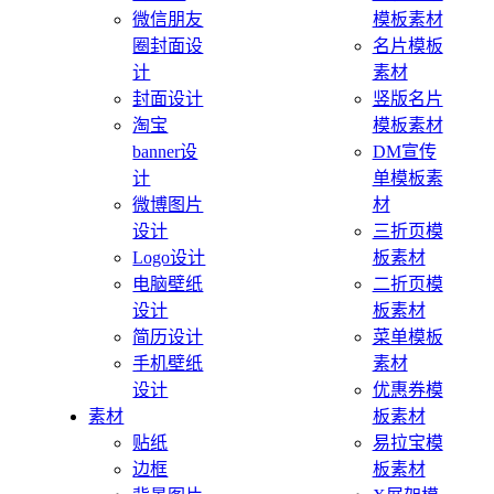
微信朋友
模板素材
圈封面设
名片模板
计
素材
封面设计
竖版名片
淘宝
模板素材
banner设
DM宣传
计
单模板素
微博图片
材
设计
三折页模
Logo设计
板素材
电脑壁纸
二折页模
设计
板素材
简历设计
菜单模板
手机壁纸
素材
设计
优惠券模
素材
板素材
贴纸
易拉宝模
边框
板素材