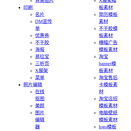
背景图片
X展架模
印刷
板素材
名片
简历模板
DM宣传
素材
单
不干胶模
优惠券
板素材
不干胶
横幅广告
海报
模板素材
易拉宝
淘宝
三折页
banner模
X展架
板素材
菜单
淘宝售后
照片编辑
卡模板素
在线
材
抠图
淘宝店招
美颜
模板素材
图片
电脑壁纸
编辑
模板素材
器
logo模板