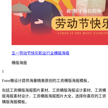
五一劳动节快乐职业行业横版海报
横版海报
1
Fotor懒设计提供海量精美原创的
工资
横版海报
模板，
包括
工资
横版海报
图片素材、
工资
横版海报
设计素材、
工资
横
版海报
素材设计、
工资
横版海报
图片大全，选择你喜欢的
工资
横版海报
模板，