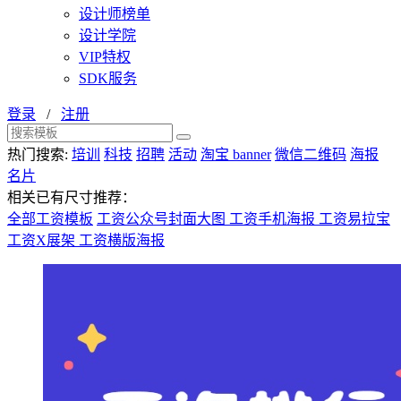
设计师榜单
设计学院
VIP特权
SDK服务
登录
/
注册
热门搜索:
培训
科技
招聘
活动
淘宝 banner
微信二维码
海报
名片
相关已有尺寸推荐：
全部工资模板
工资公众号封面大图
工资手机海报
工资易拉宝
工资X展架
工资横版海报