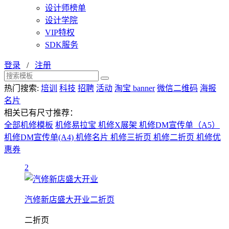
设计师榜单
设计学院
VIP特权
SDK服务
登录
/
注册
热门搜索:
培训
科技
招聘
活动
淘宝 banner
微信二维码
海报
名片
相关已有尺寸推荐：
全部机修模板
机修易拉宝
机修X展架
机修DM宣传单（A5）
机修DM宣传单(A4)
机修名片
机修三折页
机修二折页
机修优
惠券
2
汽修新店盛大开业二折页
二折页