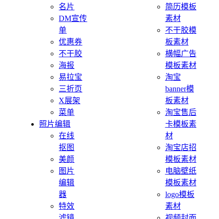
名片
简历模板
DM宣传
素材
单
不干胶模
优惠券
板素材
不干胶
横幅广告
海报
模板素材
易拉宝
淘宝
三折页
banner模
X展架
板素材
菜单
淘宝售后
照片编辑
卡模板素
在线
材
抠图
淘宝店招
美颜
模板素材
图片
电脑壁纸
编辑
模板素材
器
logo模板
特效
素材
滤镜
视频封面