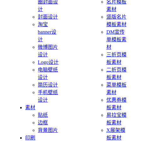
圈封面设
名片模板
计
素材
封面设计
竖版名片
淘宝
模板素材
banner设
DM宣传
计
单模板素
微博图片
材
设计
三折页模
Logo设计
板素材
电脑壁纸
二折页模
设计
板素材
简历设计
菜单模板
手机壁纸
素材
设计
优惠券模
素材
板素材
贴纸
易拉宝模
边框
板素材
背景图片
X展架模
印刷
板素材