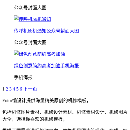
公众号封面大图
传呼机bb机通知公众号封面大图
公众号封面大图
绿色创意简约高考加油手机海报
手机海报
1
2
3
4
5
6
下一页
Fotor懒设计提供海量精美原创的
机修
模板，
包括
机修
图片素材、
机修
设计素材、
机修
素材设计、
机修
图片
大全，选择你喜欢的
机修
模板，