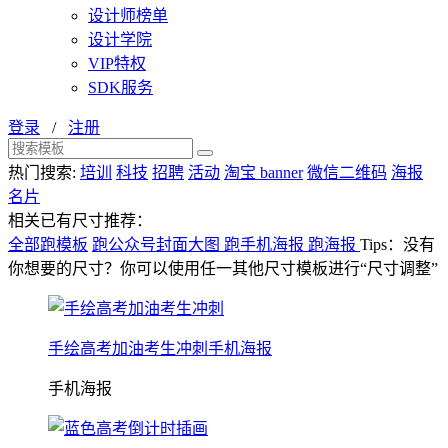
设计师榜单
设计学院
VIP特权
SDK服务
登录
/
注册
热门搜索:
培训
科技
招聘
活动
淘宝 banner
微信二维码
海报
名片
相关已有尺寸推荐：
全部跑模板
跑公众号封面大图
跑手机海报
跑海报
Tips：没有
你想要的尺寸？你可以使用任一其他尺寸模板进行“尺寸调整”
手绘高考加油考生冲刺手机海报
手机海报