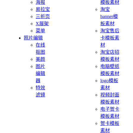
海报
模板素材
易拉宝
淘宝
三折页
banner模
X展架
板素材
菜单
淘宝售后
照片编辑
卡模板素
在线
材
抠图
淘宝店招
美颜
模板素材
图片
电脑壁纸
编辑
模板素材
器
logo模板
特效
素材
滤镜
视频封面
模板素材
电子贺卡
模板素材
贺卡模板
素材