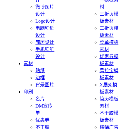
微博图片
材
设计
三折页模
Logo设计
板素材
电脑壁纸
二折页模
设计
板素材
简历设计
菜单模板
手机壁纸
素材
设计
优惠券模
素材
板素材
贴纸
易拉宝模
边框
板素材
背景图片
X展架模
印刷
板素材
名片
简历模板
DM宣传
素材
单
不干胶模
优惠券
板素材
不干胶
横幅广告