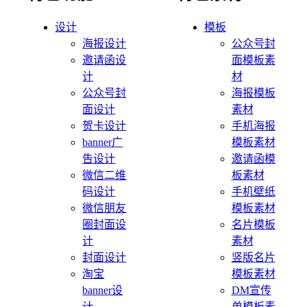
设计
模板
海报设计
公众号封
邀请函设
面模板素
计
材
公众号封
海报模板
面设计
素材
贺卡设计
手机海报
banner广
模板素材
告设计
邀请函模
微信二维
板素材
码设计
手机壁纸
微信朋友
模板素材
圈封面设
名片模板
计
素材
封面设计
竖版名片
淘宝
模板素材
banner设
DM宣传
计
单模板素