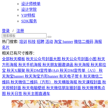
设计师榜单
设计学院
VIP特权
SDK服务
登录
/
注册
热门搜索:
培训
科技
招聘
活动
淘宝 banner
微信二维码
海报
名片
相关已有尺寸推荐：
全部秋天模板
秋天公众号封面大图
秋天公众号封面小图
秋天
方形海报
秋天手机海报
秋天朋友圈邀请函
秋天海报
秋天易拉
宝
秋天X展架
秋天DM宣传单(A4)
秋天DM宣传单（A5）
秋
天淘宝banner
秋天淘宝方形banner
秋天电子贺卡
秋天微信二
维码
秋天微信二维码（方形）
秋天横版海报
秋天课程封面
秋
天视频封面
秋天电脑壁纸
秋天微信朋友圈封面
秋天微博焦点
图
秋天日签
秋天主图直通车