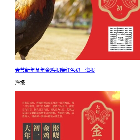
春节新年鼠年金鸡报晓红色初一海报
海报