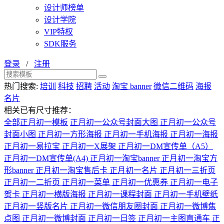
设计师榜单
设计学院
VIP特权
SDK服务
登录
/
注册
热门搜索:
培训
科技
招聘
活动
淘宝 banner
微信二维码
海报
名片
相关已有尺寸推荐：
全部正月初一模板
正月初一公众号封面大图
正月初一公众号
封面小图
正月初一方形海报
正月初一手机海报
正月初一海报
正月初一易拉宝
正月初一X展架
正月初一DM宣传单（A5）
正月初一DM宣传单(A4)
正月初一淘宝banner
正月初一淘宝方
形banner
正月初一淘宝售后卡
正月初一名片
正月初一三折页
正月初一二折页
正月初一菜单
正月初一优惠券
正月初一电子
贺卡
正月初一横版海报
正月初一课程封面
正月初一手机壁纸
正月初一竖版名片
正月初一微信朋友圈封面
正月初一微博焦
点图
正月初一微博封面
正月初一日签
正月初一主图直通车
正