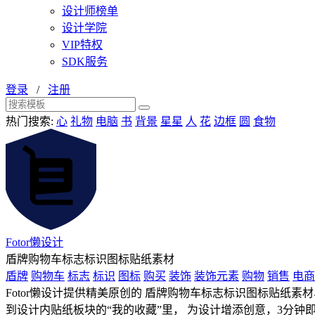
设计师榜单
设计学院
VIP特权
SDK服务
登录
/
注册
热门搜索:
心
礼物
电脑
书
背景
星星
人
花
边框
圆
食物
Fotor懒设计
盾牌购物车标志标识图标贴纸素材
盾牌
购物车
标志
标识
图标
购买
装饰
装饰元素
购物
销售
电商
Fotor懒设计提供精美原创的 盾牌购物车标志标识图标贴纸素材
到设计内贴纸板块的“我的收藏”里， 为设计增添创意，3分钟