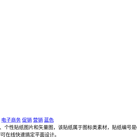
电子商务
促销
营销
蓝色
、个性贴纸图片和矢量图，该贴纸属于图标类素材，贴纸编号是667d
即可在线快速搞定平面设计。