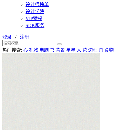
设计师榜单
设计学院
VIP特权
SDK服务
登录
/
注册
热门搜索:
心
礼物
电脑
书
背景
星星
人
花
边框
圆
食物