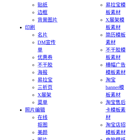
贴纸
易拉宝模
边框
板素材
背景图片
X展架模
印刷
板素材
名片
简历模板
DM宣传
素材
单
不干胶模
优惠券
板素材
不干胶
横幅广告
海报
模板素材
易拉宝
淘宝
三折页
banner模
X展架
板素材
菜单
淘宝售后
照片编辑
卡模板素
在线
材
抠图
淘宝店招
美颜
模板素材
图片
电脑壁纸