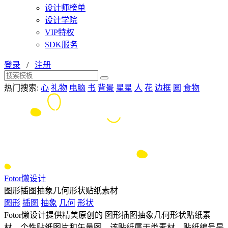
设计师榜单
设计学院
VIP特权
SDK服务
登录
/
注册
热门搜索:
心
礼物
电脑
书
背景
星星
人
花
边框
圆
食物
Fotor懒设计
图形插图抽象几何形状贴纸素材
图形
插图
抽象
几何
形状
Fotor懒设计提供精美原创的 图形插图抽象几何形状贴纸素
材、个性贴纸图片和矢量图，该贴纸属于类素材，贴纸编号是