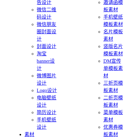
告设计
邀请函模
微信二维
板素材
码设计
手机壁纸
微信朋友
模板素材
圈封面设
名片模板
计
素材
封面设计
竖版名片
淘宝
模板素材
banner设
DM宣传
计
单模板素
微博图片
材
设计
三折页模
Logo设计
板素材
电脑壁纸
二折页模
设计
板素材
简历设计
菜单模板
手机壁纸
素材
设计
优惠券模
素材
板素材