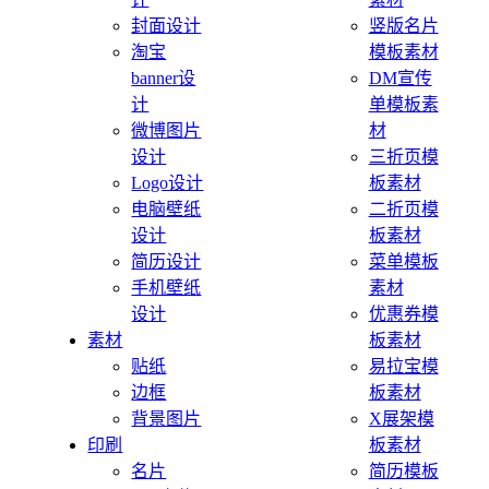
封面设计
竖版名片
淘宝
模板素材
banner设
DM宣传
计
单模板素
微博图片
材
设计
三折页模
Logo设计
板素材
电脑壁纸
二折页模
设计
板素材
简历设计
菜单模板
手机壁纸
素材
设计
优惠券模
素材
板素材
贴纸
易拉宝模
边框
板素材
背景图片
X展架模
印刷
板素材
名片
简历模板