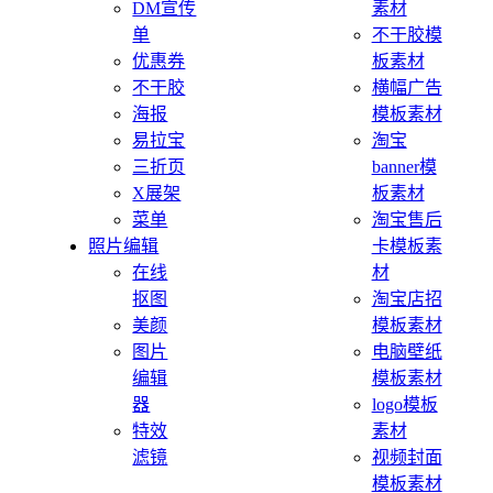
DM宣传
素材
单
不干胶模
优惠券
板素材
不干胶
横幅广告
海报
模板素材
易拉宝
淘宝
三折页
banner模
X展架
板素材
菜单
淘宝售后
照片编辑
卡模板素
在线
材
抠图
淘宝店招
美颜
模板素材
图片
电脑壁纸
编辑
模板素材
器
logo模板
特效
素材
滤镜
视频封面
模板素材