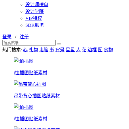
设计师榜单
设计学院
VIP特权
SDK服务
登录
/
注册
热门搜索:
心
礼物
电脑
书
背景
星星
人
花
边框
圆
食物
t恤插图贴纸素材
吊带背心插图贴纸素材
t恤插图贴纸素材