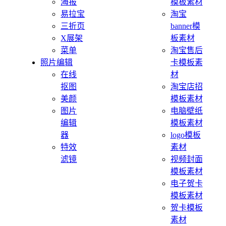
海报
模板素材
易拉宝
淘宝
三折页
banner模
X展架
板素材
菜单
淘宝售后
照片编辑
卡模板素
在线
材
抠图
淘宝店招
美颜
模板素材
图片
电脑壁纸
编辑
模板素材
器
logo模板
特效
素材
滤镜
视频封面
模板素材
电子贺卡
模板素材
贺卡模板
素材