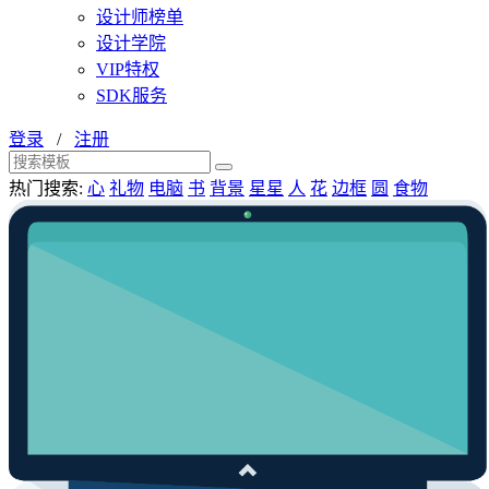
设计师榜单
设计学院
VIP特权
SDK服务
登录
/
注册
热门搜索:
心
礼物
电脑
书
背景
星星
人
花
边框
圆
食物