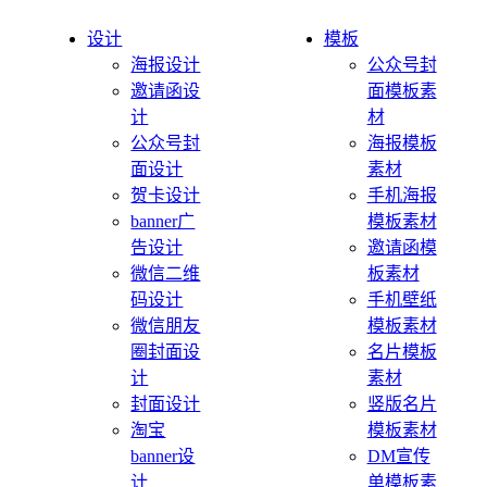
设计
模板
海报设计
公众号封
邀请函设
面模板素
计
材
公众号封
海报模板
面设计
素材
贺卡设计
手机海报
banner广
模板素材
告设计
邀请函模
微信二维
板素材
码设计
手机壁纸
微信朋友
模板素材
圈封面设
名片模板
计
素材
封面设计
竖版名片
淘宝
模板素材
banner设
DM宣传
计
单模板素