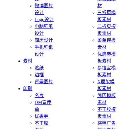
微博图片
材
设计
三折页模
Logo设计
板素材
电脑壁纸
二折页模
设计
板素材
简历设计
菜单模板
手机壁纸
素材
设计
优惠券模
素材
板素材
贴纸
易拉宝模
边框
板素材
背景图片
X展架模
印刷
板素材
名片
简历模板
DM宣传
素材
单
不干胶模
优惠券
板素材
不干胶
横幅广告