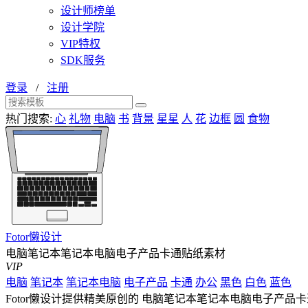
设计师榜单
设计学院
VIP特权
SDK服务
登录
/
注册
热门搜索:
心
礼物
电脑
书
背景
星星
人
花
边框
圆
食物
Fotor懒设计
电脑笔记本笔记本电脑电子产品卡通贴纸素材
VIP
电脑
笔记本
笔记本电脑
电子产品
卡通
办公
黑色
白色
蓝色
Fotor懒设计提供精美原创的 电脑笔记本笔记本电脑电子产品卡