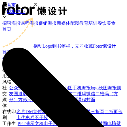
首页
模板中心
招聘海报
课程海报
促销海报
新媒体配图
教育培训
餐饮美食
首页
拖动Logo到书签栏，立即收藏Fotor懒设计
首页
模板中心
场景
行业
用途
风格
社
公众号封面大图
公众号封面小图
手机海报
logo
长图海报
朋
交
友圈邀请函
微信朋友圈封面
微信二维码
微信二维码（方
媒
形）
方形海报
微博封面
微博焦点图
课程封面
体
在线印
名片
DM宣传单
易拉宝
X展架
海报
菜单
三折页
二折页
贺
刷
卡
优惠券
不干胶
工作生
PPT演示文稿
电子贺卡
简历
手机壁纸
视频封面
电脑壁