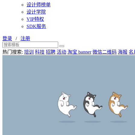
设计师榜单
设计学院
VIP特权
SDK服务
登录
/
注册
热门搜索:
培训
科技
招聘
活动
淘宝 banner
微信二维码
海报
名