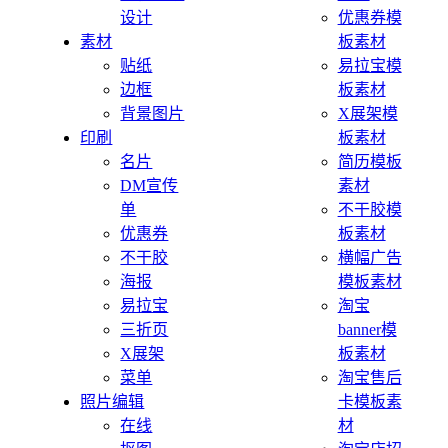
设计
优惠券模
素材
板素材
贴纸
易拉宝模
边框
板素材
背景图片
X展架模
印刷
板素材
名片
简历模板
DM宣传
素材
单
不干胶模
优惠券
板素材
不干胶
横幅广告
海报
模板素材
易拉宝
淘宝
三折页
banner模
X展架
板素材
菜单
淘宝售后
照片编辑
卡模板素
在线
材