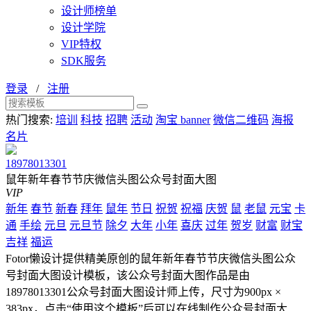
设计师榜单
设计学院
VIP特权
SDK服务
登录
/
注册
热门搜索:
培训
科技
招聘
活动
淘宝 banner
微信二维码
海报
名片
18978013301
鼠年新年春节节庆微信头图公众号封面大图
VIP
新年
春节
新春
拜年
鼠年
节日
祝贺
祝福
庆贺
鼠
老鼠
元宝
卡
通
手绘
元旦
元旦节
除夕
大年
小年
喜庆
过年
贺岁
财富
财宝
吉祥
福运
Fotor懒设计提供精美原创的鼠年新年春节节庆微信头图公众
号封面大图设计模板，该公众号封面大图作品是由
18978013301公众号封面大图设计师上传，尺寸为900px ×
383px，点击“使用这个模板”后可以在线制作公众号封面大