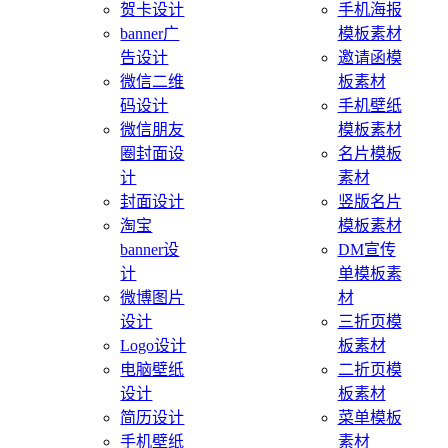
贺卡设计
手机海报
banner广
模板素材
告设计
邀请函模
微信二维
板素材
码设计
手机壁纸
微信朋友
模板素材
圈封面设
名片模板
计
素材
封面设计
竖版名片
淘宝
模板素材
banner设
DM宣传
计
单模板素
微博图片
材
设计
三折页模
Logo设计
板素材
电脑壁纸
二折页模
设计
板素材
简历设计
菜单模板
手机壁纸
素材