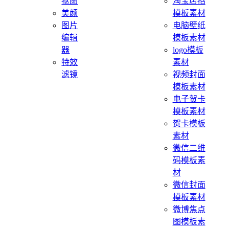
抠图
淘宝店招
美颜
模板素材
图片
电脑壁纸
编辑
模板素材
器
logo模板
特效
素材
滤镜
视频封面
模板素材
电子贺卡
模板素材
贺卡模板
素材
微信二维
码模板素
材
微信封面
模板素材
微博焦点
图模板素