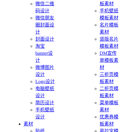
微信二维
板素材
码设计
手机壁纸
微信朋友
模板素材
圈封面设
名片模板
计
素材
封面设计
竖版名片
淘宝
模板素材
banner设
DM宣传
计
单模板素
微博图片
材
设计
三折页模
Logo设计
板素材
电脑壁纸
二折页模
设计
板素材
简历设计
菜单模板
手机壁纸
素材
设计
优惠券模
素材
板素材
贴纸
易拉宝模