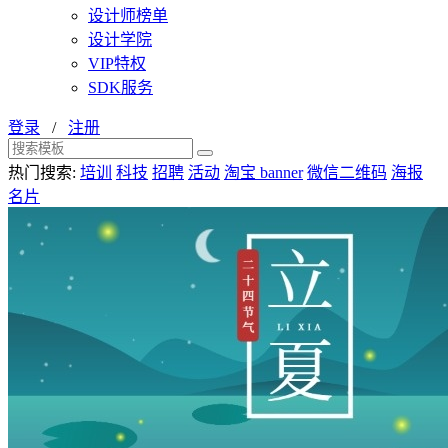
设计师榜单
设计学院
VIP特权
SDK服务
登录
/
注册
热门搜索:
培训
科技
招聘
活动
淘宝 banner
微信二维码
海报
名片