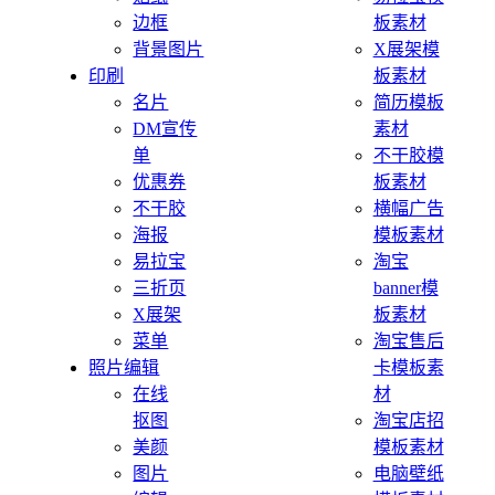
边框
板素材
背景图片
X展架模
印刷
板素材
名片
简历模板
DM宣传
素材
单
不干胶模
优惠券
板素材
不干胶
横幅广告
海报
模板素材
易拉宝
淘宝
三折页
banner模
X展架
板素材
菜单
淘宝售后
照片编辑
卡模板素
在线
材
抠图
淘宝店招
美颜
模板素材
图片
电脑壁纸