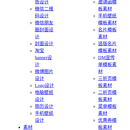
告设计
邀请函模
微信二维
板素材
码设计
手机壁纸
微信朋友
模板素材
圈封面设
名片模板
计
素材
封面设计
竖版名片
淘宝
模板素材
banner设
DM宣传
计
单模板素
微博图片
材
设计
三折页模
Logo设计
板素材
电脑壁纸
二折页模
设计
板素材
简历设计
菜单模板
手机壁纸
素材
设计
优惠券模
素材
板素材