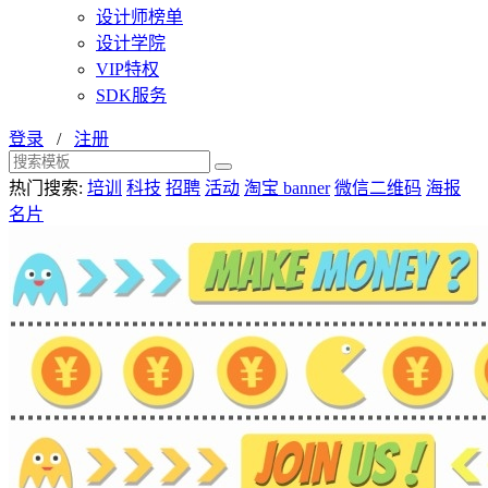
设计师榜单
设计学院
VIP特权
SDK服务
登录
/
注册
热门搜索:
培训
科技
招聘
活动
淘宝 banner
微信二维码
海报
名片