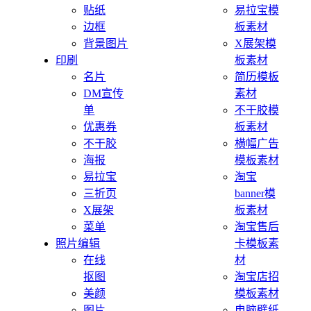
贴纸
易拉宝模
边框
板素材
背景图片
X展架模
印刷
板素材
名片
简历模板
DM宣传
素材
单
不干胶模
优惠券
板素材
不干胶
横幅广告
海报
模板素材
易拉宝
淘宝
三折页
banner模
X展架
板素材
菜单
淘宝售后
照片编辑
卡模板素
在线
材
抠图
淘宝店招
美颜
模板素材
图片
电脑壁纸