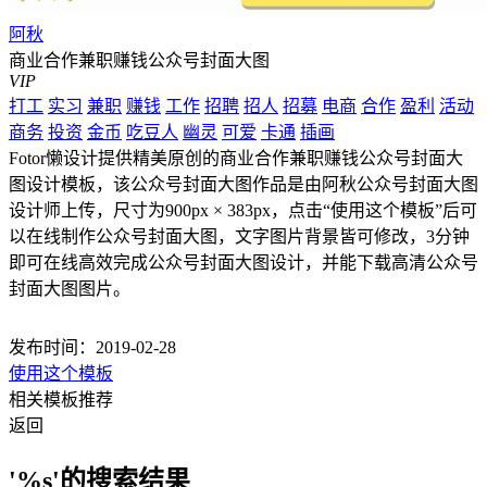
阿秋
商业合作兼职赚钱公众号封面大图
VIP
打工
实习
兼职
赚钱
工作
招聘
招人
招募
电商
合作
盈利
活动
商务
投资
金币
吃豆人
幽灵
可爱
卡通
插画
Fotor懒设计提供精美原创的商业合作兼职赚钱公众号封面大
图设计模板，该公众号封面大图作品是由阿秋公众号封面大图
设计师上传，尺寸为900px × 383px，点击“使用这个模板”后可
以在线制作公众号封面大图，文字图片背景皆可修改，3分钟
即可在线高效完成公众号封面大图设计，并能下载高清公众号
封面大图图片。
发布时间：2019-02-28
使用这个模板
相关模板推荐
返回
'%s'的搜索结果