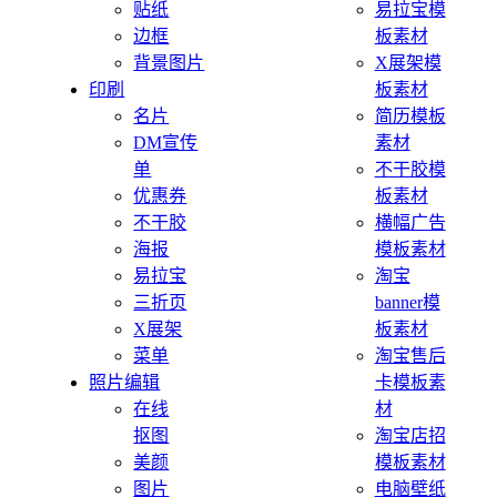
贴纸
易拉宝模
边框
板素材
背景图片
X展架模
印刷
板素材
名片
简历模板
DM宣传
素材
单
不干胶模
优惠券
板素材
不干胶
横幅广告
海报
模板素材
易拉宝
淘宝
三折页
banner模
X展架
板素材
菜单
淘宝售后
照片编辑
卡模板素
在线
材
抠图
淘宝店招
美颜
模板素材
图片
电脑壁纸