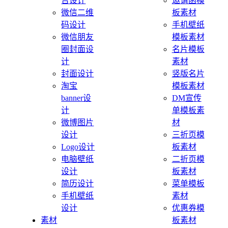
告设计
邀请函模
微信二维
板素材
码设计
手机壁纸
微信朋友
模板素材
圈封面设
名片模板
计
素材
封面设计
竖版名片
淘宝
模板素材
banner设
DM宣传
计
单模板素
微博图片
材
设计
三折页模
Logo设计
板素材
电脑壁纸
二折页模
设计
板素材
简历设计
菜单模板
手机壁纸
素材
设计
优惠券模
素材
板素材