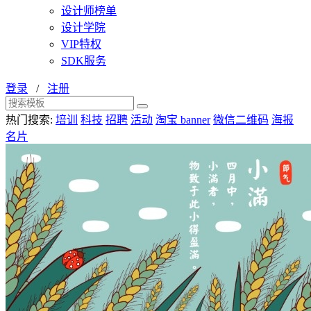
设计师榜单
设计学院
VIP特权
SDK服务
登录
/
注册
热门搜索:
培训
科技
招聘
活动
淘宝 banner
微信二维码
海报
名片