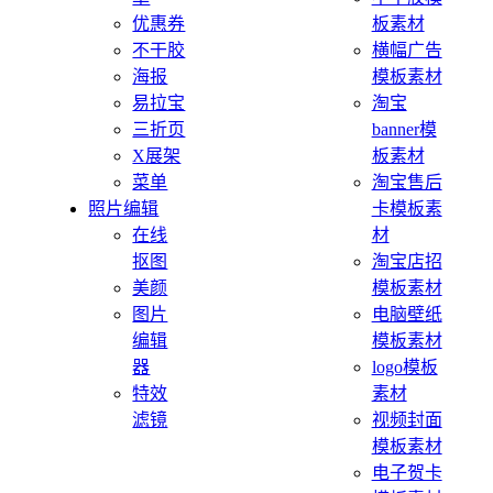
优惠券
板素材
不干胶
横幅广告
海报
模板素材
易拉宝
淘宝
三折页
banner模
X展架
板素材
菜单
淘宝售后
照片编辑
卡模板素
在线
材
抠图
淘宝店招
美颜
模板素材
图片
电脑壁纸
编辑
模板素材
器
logo模板
特效
素材
滤镜
视频封面
模板素材
电子贺卡