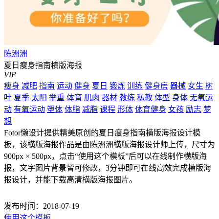
陈洲洲
夏日瘦身指南横版海报
VIP
瘦身
减肥
指南
运动
健身
夏日
锻炼
训练
健身房
器械
女生
树
叶
夏季
太阳
举重
体育
肌肉
器材
教练
私教
体型
身体
无氧运
动
有氧运动
塑体
体脂
减脂
课程
形体
体育健身
女孩
励志
梦
想
Fotor懒设计提供精美原创的夏日瘦身指南横版海报设计模
板，该横版海报作品是由陈洲洲横版海报设计师上传，尺寸为
900px × 500px，点击“使用这个模板”后可以在线制作横版海
报，文字图片背景皆可修改，3分钟即可在线高效完成横版海
报设计，并能下载高清横版海报图片。
发布时间：2018-07-19
使用这个模板