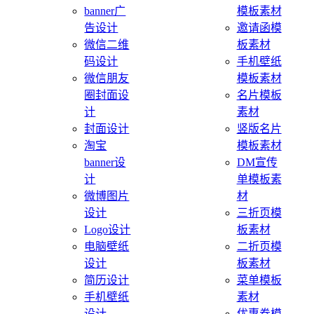
banner广
模板素材
告设计
邀请函模
微信二维
板素材
码设计
手机壁纸
微信朋友
模板素材
圈封面设
名片模板
计
素材
封面设计
竖版名片
淘宝
模板素材
banner设
DM宣传
计
单模板素
微博图片
材
设计
三折页模
Logo设计
板素材
电脑壁纸
二折页模
设计
板素材
简历设计
菜单模板
手机壁纸
素材
设计
优惠券模