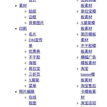
素材
板素材
贴纸
易拉宝模
边框
板素材
背景图片
X展架模
印刷
板素材
名片
简历模板
DM宣传
素材
单
不干胶模
优惠券
板素材
不干胶
横幅广告
海报
模板素材
易拉宝
淘宝
三折页
banner模
X展架
板素材
菜单
淘宝售后
照片编辑
卡模板素
在线
材
抠图
淘宝店招