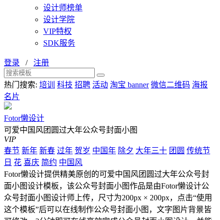
设计师榜单
设计学院
VIP特权
SDK服务
登录
/
注册
热门搜索:
培训
科技
招聘
活动
淘宝 banner
微信二维码
海报
名片
Fotor懒设计
可爱中国风团圆过大年公众号封面小图
VIP
春节
新年
新春
过年
贺岁
中国年
除夕
大年三十
团圆
传统节
日
花
喜庆
简约
中国风
Fotor懒设计提供精美原创的可爱中国风团圆过大年公众号封
面小图设计模板，该公众号封面小图作品是由Fotor懒设计公
众号封面小图设计师上传，尺寸为200px × 200px，点击“使用
这个模板”后可以在线制作公众号封面小图，文字图片背景皆