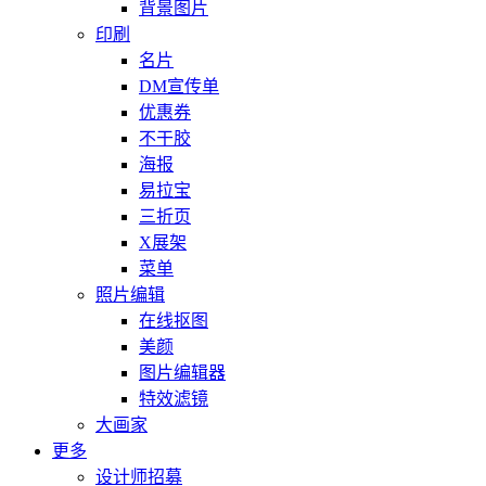
背景图片
印刷
名片
DM宣传单
优惠券
不干胶
海报
易拉宝
三折页
X展架
菜单
照片编辑
在线抠图
美颜
图片编辑器
特效滤镜
大画家
更多
设计师招募