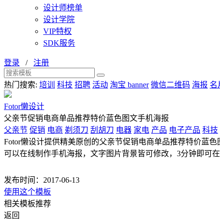
设计师榜单
设计学院
VIP特权
SDK服务
登录
/
注册
热门搜索:
培训
科技
招聘
活动
淘宝 banner
微信二维码
海报
名
Fotor懒设计
父亲节促销电商单品推荐特价蓝色图文手机海报
父亲节
促销
电商
剃须刀
刮胡刀
电器
家电
产品
电子产品
科技
Fotor懒设计提供精美原创的父亲节促销电商单品推荐特价蓝色图文
可以在线制作手机海报，文字图片背景皆可修改，3分钟即可
发布时间：2017-06-13
使用这个模板
相关模板推荐
返回