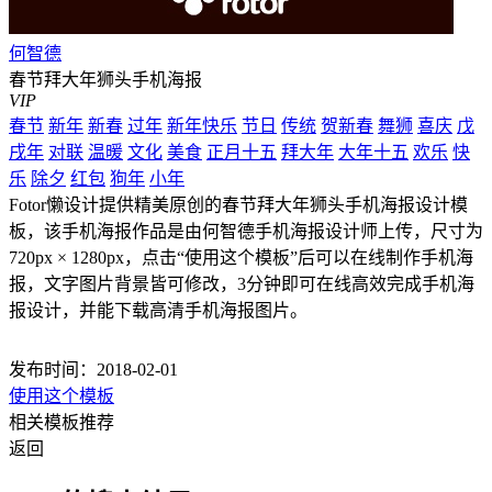
何智德
春节拜大年狮头手机海报
VIP
春节
新年
新春
过年
新年快乐
节日
传统
贺新春
舞狮
喜庆
戊
戌年
对联
温暖
文化
美食
正月十五
拜大年
大年十五
欢乐
快
乐
除夕
红包
狗年
小年
Fotor懒设计提供精美原创的春节拜大年狮头手机海报设计模
板，该手机海报作品是由何智德手机海报设计师上传，尺寸为
720px × 1280px，点击“使用这个模板”后可以在线制作手机海
报，文字图片背景皆可修改，3分钟即可在线高效完成手机海
报设计，并能下载高清手机海报图片。
发布时间：2018-02-01
使用这个模板
相关模板推荐
返回