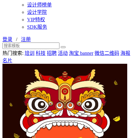
设计师榜单
设计学院
VIP特权
SDK服务
登录
/
注册
热门搜索:
培训
科技
招聘
活动
淘宝 banner
微信二维码
海报
名片