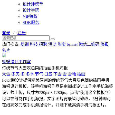
设计师榜单
设计学院
VIP特权
SDK服务
登录
/
注册
热门搜索:
培训
科技
招聘
活动
淘宝 banner
微信二维码
海报
名片
蝴蝶设计工作室
传统节气大雪灰色简约插画手机海报
大雪
冬天
冬
冬季
节气
日签
下雪
雪
雪地
插画
Fotor懒设计提供精美原创的传统节气大雪灰色简约插画手机
海报设计模板，该手机海报作品是由蝴蝶设计工作室手机海报
设计师上传，尺寸为720px × 1280px，点击“使用这个模板”后
可以在线制作手机海报，文字图片背景皆可修改，3分钟即可
在线高效完成手机海报设计，并能下载高清手机海报图片。