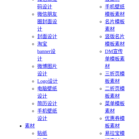
码设计
手机壁纸
微信朋友
模板素材
圈封面设
名片模板
计
素材
封面设计
竖版名片
淘宝
模板素材
banner设
DM宣传
计
单模板素
微博图片
材
设计
三折页模
Logo设计
板素材
电脑壁纸
二折页模
设计
板素材
简历设计
菜单模板
手机壁纸
素材
设计
优惠券模
素材
板素材
贴纸
易拉宝模