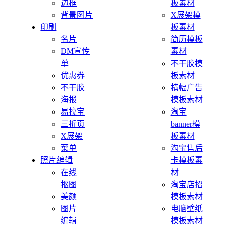
边框
板素材
背景图片
X展架模
印刷
板素材
名片
简历模板
DM宣传
素材
单
不干胶模
优惠券
板素材
不干胶
横幅广告
海报
模板素材
易拉宝
淘宝
三折页
banner模
X展架
板素材
菜单
淘宝售后
照片编辑
卡模板素
在线
材
抠图
淘宝店招
美颜
模板素材
图片
电脑壁纸
编辑
模板素材