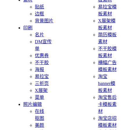
贴纸
易拉宝模
边框
板素材
背景图片
X展架模
印刷
板素材
名片
简历模板
DM宣传
素材
单
不干胶模
优惠券
板素材
不干胶
横幅广告
海报
模板素材
易拉宝
淘宝
三折页
banner模
X展架
板素材
菜单
淘宝售后
照片编辑
卡模板素
在线
材
抠图
淘宝店招
美颜
模板素材