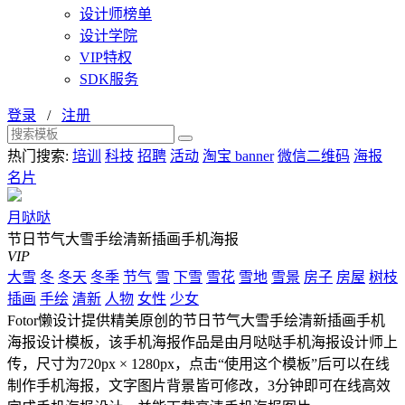
设计师榜单
设计学院
VIP特权
SDK服务
登录
/
注册
热门搜索:
培训
科技
招聘
活动
淘宝 banner
微信二维码
海报
名片
月哒哒
节日节气大雪手绘清新插画手机海报
VIP
大雪
冬
冬天
冬季
节气
雪
下雪
雪花
雪地
雪景
房子
房屋
树枝
插画
手绘
清新
人物
女性
少女
Fotor懒设计提供精美原创的节日节气大雪手绘清新插画手机
海报设计模板，该手机海报作品是由月哒哒手机海报设计师上
传，尺寸为720px × 1280px，点击“使用这个模板”后可以在线
制作手机海报，文字图片背景皆可修改，3分钟即可在线高效