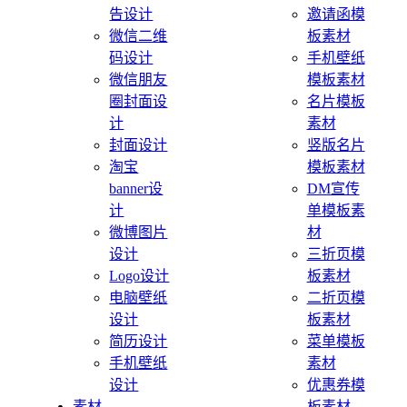
告设计
邀请函模
微信二维
板素材
码设计
手机壁纸
微信朋友
模板素材
圈封面设
名片模板
计
素材
封面设计
竖版名片
淘宝
模板素材
banner设
DM宣传
计
单模板素
微博图片
材
设计
三折页模
Logo设计
板素材
电脑壁纸
二折页模
设计
板素材
简历设计
菜单模板
手机壁纸
素材
设计
优惠券模
素材
板素材