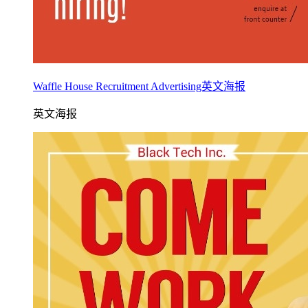
Waffle House Recruitment Advertising英文海报
英文海报