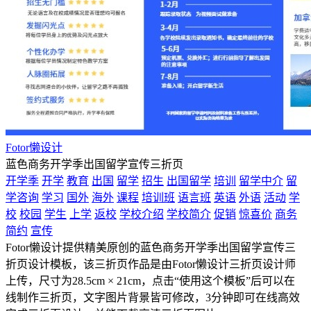
Fotor懒设计
蓝色商务开学季出国留学宣传三折页
开学季
开学
教育
出国
留学
招生
出国留学
培训
留学中介
留
学咨询
学习
国外
海外
课程
培训班
语言班
英语
外语
活动
学
校
校园
学生
上学
返校
学校介绍
学校简介
促销
惊喜价
商务
简约
宣传
Fotor懒设计提供精美原创的蓝色商务开学季出国留学宣传三
折页设计模板，该三折页作品是由Fotor懒设计三折页设计师
上传，尺寸为28.5cm × 21cm，点击“使用这个模板”后可以在
线制作三折页，文字图片背景皆可修改，3分钟即可在线高效