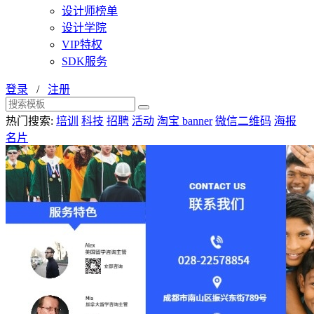
设计师榜单
设计学院
VIP特权
SDK服务
登录
/
注册
热门搜索:
培训
科技
招聘
活动
淘宝 banner
微信二维码
海报
名片