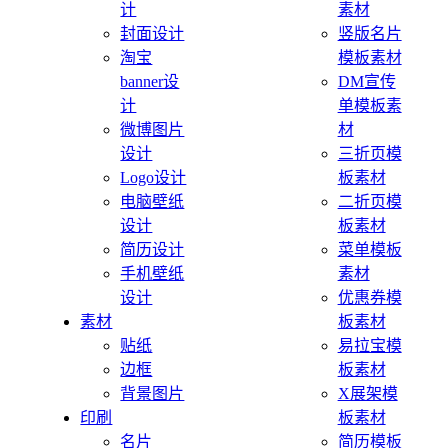
计
素材
封面设计
竖版名片
淘宝
模板素材
banner设
DM宣传
计
单模板素
微博图片
材
设计
三折页模
Logo设计
板素材
电脑壁纸
二折页模
设计
板素材
简历设计
菜单模板
手机壁纸
素材
设计
优惠券模
素材
板素材
贴纸
易拉宝模
边框
板素材
背景图片
X展架模
印刷
板素材
名片
简历模板