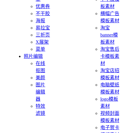
优惠券
板素材
不干胶
横幅广告
海报
模板素材
易拉宝
淘宝
三折页
banner模
X展架
板素材
菜单
淘宝售后
照片编辑
卡模板素
在线
材
抠图
淘宝店招
美颜
模板素材
图片
电脑壁纸
编辑
模板素材
器
logo模板
特效
素材
滤镜
视频封面
模板素材
电子贺卡