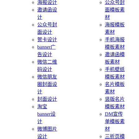
海报设计
公众号封
邀请函设
面模板素
计
材
公众号封
海报模板
面设计
素材
贺卡设计
手机海报
banner广
模板素材
告设计
邀请函模
微信二维
板素材
码设计
手机壁纸
微信朋友
模板素材
圈封面设
名片模板
计
素材
封面设计
竖版名片
淘宝
模板素材
banner设
DM宣传
计
单模板素
微博图片
材
设计
三折页模