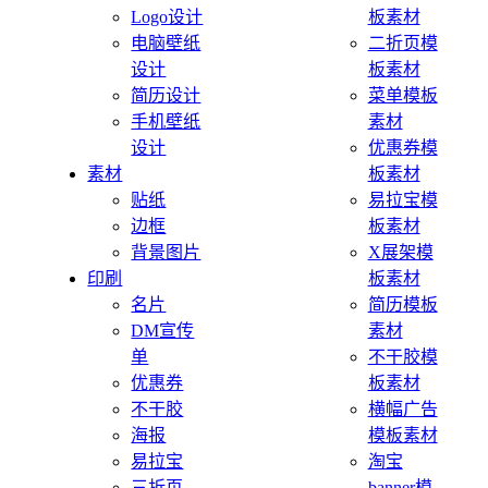
Logo设计
板素材
电脑壁纸
二折页模
设计
板素材
简历设计
菜单模板
手机壁纸
素材
设计
优惠券模
素材
板素材
贴纸
易拉宝模
边框
板素材
背景图片
X展架模
印刷
板素材
名片
简历模板
DM宣传
素材
单
不干胶模
优惠券
板素材
不干胶
横幅广告
海报
模板素材
易拉宝
淘宝
三折页
banner模