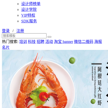
设计师榜单
设计学院
VIP特权
SDK服务
登录
/
注册
热门搜索:
培训
科技
招聘
活动
淘宝 banner
微信二维码
海报
名片