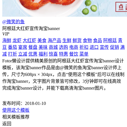
@微笑的鱼
阿根廷大红虾宣传淘宝banner
VIP
海鲜
龙虾
大红虾
美食
海产品
生鲜
鲜货
食物
食品
阿根廷
青
豆
番茄
宴席
餐盘
美味
商城
选购
电商
折扣
进口
宣传
促销
满
减
打折
立减
优惠
福利
惊喜
特惠
餐饮
菜单
Fotor懒设计提供精美原创的阿根廷大红虾宣传淘宝banner设计
模板，该淘宝banner作品是由@微笑的鱼淘宝banner设计师上
传，尺寸为608px × 304px，点击“使用这个模板”后可以在线制
作淘宝banner，文字图片背景皆可修改，3分钟即可在线高效
完成淘宝banner设计，并能下载高清淘宝banner图片。
发布时间：2018-01-10
使用这个模板
相关模板推荐
返回