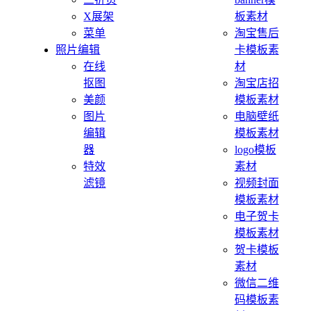
X展架
板素材
菜单
淘宝售后
照片编辑
卡模板素
在线
材
抠图
淘宝店招
美颜
模板素材
图片
电脑壁纸
编辑
模板素材
器
logo模板
特效
素材
滤镜
视频封面
模板素材
电子贺卡
模板素材
贺卡模板
素材
微信二维
码模板素