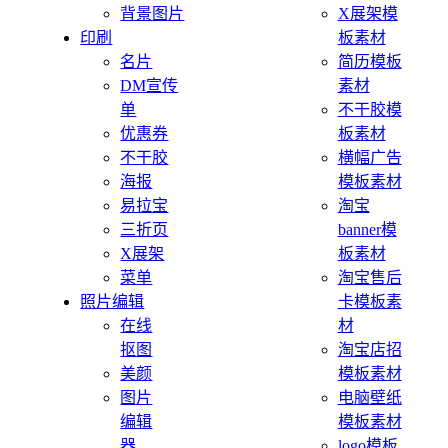
背景图片
X展架模
印刷
板素材
名片
简历模板
DM宣传
素材
单
不干胶模
优惠券
板素材
不干胶
横幅广告
海报
模板素材
易拉宝
淘宝
三折页
banner模
X展架
板素材
菜单
淘宝售后
照片编辑
卡模板素
在线
材
抠图
淘宝店招
美颜
模板素材
图片
电脑壁纸
编辑
模板素材
器
logo模板