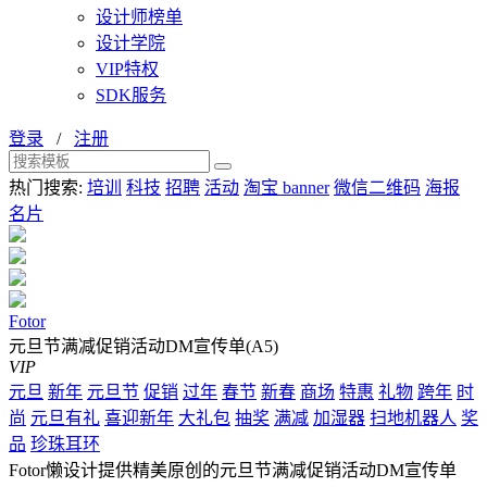
设计师榜单
设计学院
VIP特权
SDK服务
登录
/
注册
热门搜索:
培训
科技
招聘
活动
淘宝 banner
微信二维码
海报
名片
Fotor
元旦节满减促销活动DM宣传单(A5)
VIP
元旦
新年
元旦节
促销
过年
春节
新春
商场
特惠
礼物
跨年
时
尚
元旦有礼
喜迎新年
大礼包
抽奖
满减
加湿器
扫地机器人
奖
品
珍珠耳环
Fotor懒设计提供精美原创的元旦节满减促销活动DM宣传单