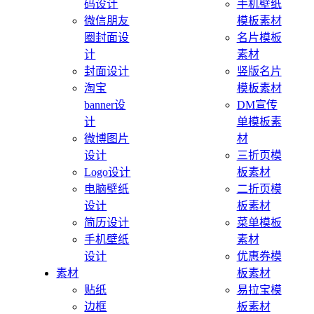
码设计
手机壁纸
微信朋友
模板素材
圈封面设
名片模板
计
素材
封面设计
竖版名片
淘宝
模板素材
banner设
DM宣传
计
单模板素
微博图片
材
设计
三折页模
Logo设计
板素材
电脑壁纸
二折页模
设计
板素材
简历设计
菜单模板
手机壁纸
素材
设计
优惠券模
素材
板素材
贴纸
易拉宝模
边框
板素材