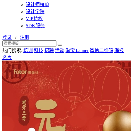
设计师榜单
设计学院
VIP特权
SDK服务
登录
/
注册
热门搜索:
培训
科技
招聘
活动
淘宝 banner
微信二维码
海报
名片