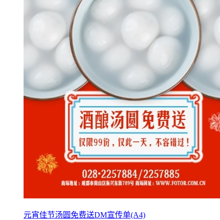
元宵佳节汤圆免费送DM宣传单(A4)