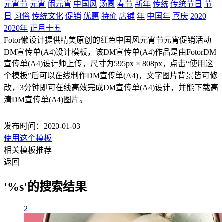
元宵节
元宵
闹元宵
中国风
汤圆
春节
新年
传统
传统节日
节
日
习俗
传统文化
促销
优惠
特价
店铺
年
中国年
喜庆
2020
2020年
正月十五
Fotor懒设计提供精美原创的红色中国风元宵节元宵促销活动
DM宣传单(A4)设计模板，该DM宣传单(A4)作品是由FotorDM
宣传单(A4)设计师上传，尺寸为595px × 808px，点击“使用这
个模板”后可以在线制作DM宣传单(A4)，文字图片背景皆可修
改，3分钟即可在线高效完成DM宣传单(A4)设计，并能下载高
清DM宣传单(A4)图片。
发布时间：2020-01-03
使用这个模板
相关模板推荐
返回
'%s'的搜索结果
2