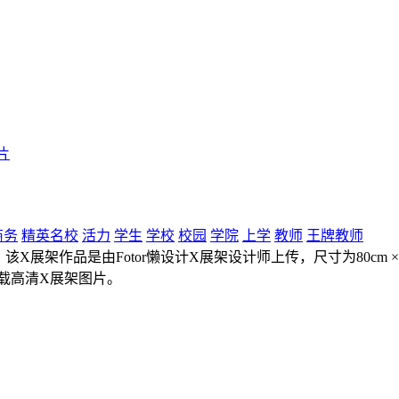
片
商务
精英名校
活力
学生
学校
校园
学院
上学
教师
王牌教师
X展架作品是由Fotor懒设计X展架设计师上传，尺寸为80cm 
载高清X展架图片。