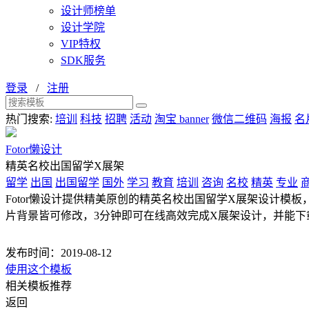
设计师榜单
设计学院
VIP特权
SDK服务
登录
/
注册
热门搜索:
培训
科技
招聘
活动
淘宝 banner
微信二维码
海报
名
Fotor懒设计
精英名校出国留学X展架
留学
出国
出国留学
国外
学习
教育
培训
咨询
名校
精英
专业
Fotor懒设计提供精美原创的精英名校出国留学X展架设计模板，该
片背景皆可修改，3分钟即可在线高效完成X展架设计，并能下
发布时间：2019-08-12
使用这个模板
相关模板推荐
返回