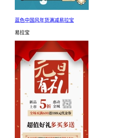
蓝色中国风年货满减易拉宝
易拉宝