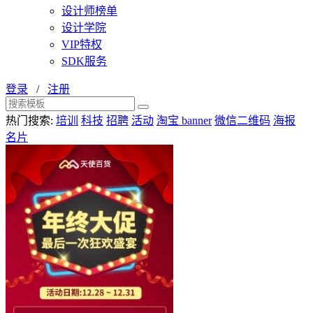
设计师榜单
设计学院
VIP特权
SDK服务
登录
/
注册
热门搜索:
培训
科技
招聘
活动
淘宝 banner
微信二维码
海报
名片