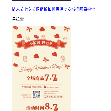
情人节七夕节促销折扣优惠活动商城插画易拉宝
易拉宝