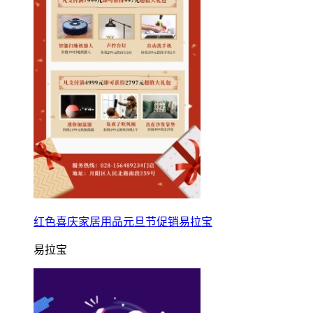
红色喜庆家居用品元旦节促销易拉宝
易拉宝