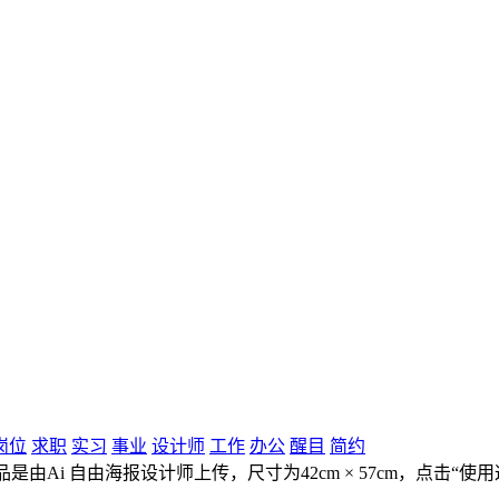
岗位
求职
实习
事业
设计师
工作
办公
醒目
简约
是由Ai 自由海报设计师上传，尺寸为42cm × 57cm，点击