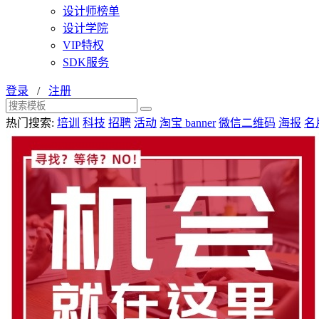
设计师榜单
设计学院
VIP特权
SDK服务
登录
/
注册
热门搜索:
培训
科技
招聘
活动
淘宝 banner
微信二维码
海报
名