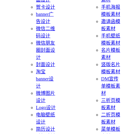
贺卡设计
手机海报
banner广
模板素材
告设计
邀请函模
微信二维
板素材
码设计
手机壁纸
微信朋友
模板素材
圈封面设
名片模板
计
素材
封面设计
竖版名片
淘宝
模板素材
banner设
DM宣传
计
单模板素
微博图片
材
设计
三折页模
Logo设计
板素材
电脑壁纸
二折页模
设计
板素材
简历设计
菜单模板