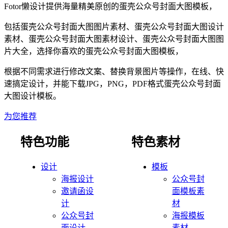
Fotor懒设计提供海量精美原创的
蛋壳
公众号封面大图
模板，
包括
蛋壳
公众号封面大图
图片素材、
蛋壳
公众号封面大图
设计
素材、
蛋壳
公众号封面大图
素材设计、
蛋壳
公众号封面大图
图
片大全，选择你喜欢的
蛋壳
公众号封面大图
模板，
根据不同需求进行修改文案、替换背景图片等操作，在线、快
速搞定设计，并能下载JPG，PNG，PDF格式
蛋壳
公众号封面
大图
设计模板。
为您推荐
特色功能
特色素材
设计
模板
海报设计
公众号封
邀请函设
面模板素
计
材
公众号封
海报模板
面设计
素材