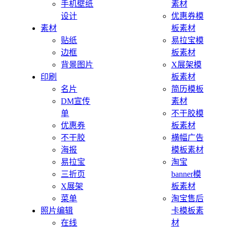
手机壁纸
素材
设计
优惠券模
素材
板素材
贴纸
易拉宝模
边框
板素材
背景图片
X展架模
印刷
板素材
名片
简历模板
DM宣传
素材
单
不干胶模
优惠券
板素材
不干胶
横幅广告
海报
模板素材
易拉宝
淘宝
三折页
banner模
X展架
板素材
菜单
淘宝售后
照片编辑
卡模板素
在线
材