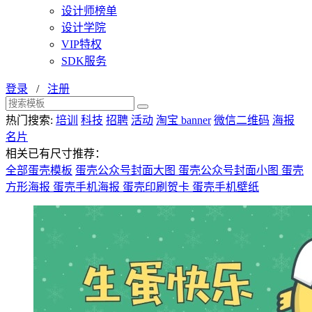
设计师榜单
设计学院
VIP特权
SDK服务
登录
/
注册
热门搜索:
培训
科技
招聘
活动
淘宝 banner
微信二维码
海报
名片
相关已有尺寸推荐：
全部蛋壳模板
蛋壳公众号封面大图
蛋壳公众号封面小图
蛋壳
方形海报
蛋壳手机海报
蛋壳印刷贺卡
蛋壳手机壁纸