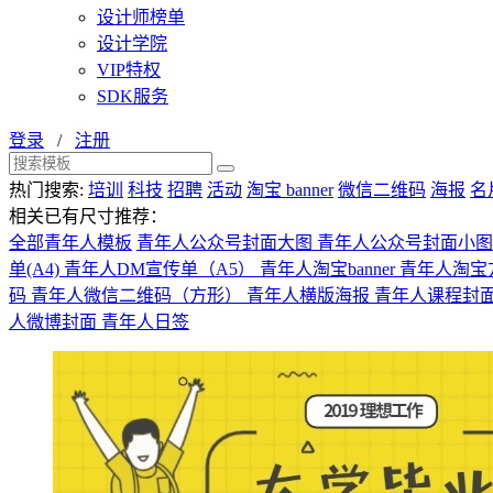
设计师榜单
设计学院
VIP特权
SDK服务
登录
/
注册
热门搜索:
培训
科技
招聘
活动
淘宝 banner
微信二维码
海报
名
相关已有尺寸推荐：
全部青年人模板
青年人公众号封面大图
青年人公众号封面小
单(A4)
青年人DM宣传单（A5）
青年人淘宝banner
青年人淘宝方
码
青年人微信二维码（方形）
青年人横版海报
青年人课程封
人微博封面
青年人日签