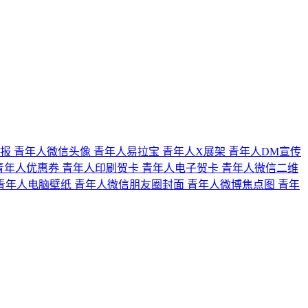
海报
青年人微信头像
青年人易拉宝
青年人X展架
青年人DM宣传
青年人优惠券
青年人印刷贺卡
青年人电子贺卡
青年人微信二维
青年人电脑壁纸
青年人微信朋友圈封面
青年人微博焦点图
青年