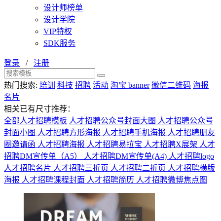
设计师榜单
设计学院
VIP特权
SDK服务
登录
/
注册
热门搜索:
培训
科技
招聘
活动
淘宝 banner
微信二维码
海报
名片
相关已有尺寸推荐：
全部人才招聘模板
人才招聘公众号封面大图
人才招聘公众号
封面小图
人才招聘方形海报
人才招聘手机海报
人才招聘朋友
圈邀请函
人才招聘海报
人才招聘易拉宝
人才招聘X展架
人才
招聘DM宣传单（A5）
人才招聘DM宣传单(A4)
人才招聘logo
人才招聘名片
人才招聘三折页
人才招聘二折页
人才招聘横版
海报
人才招聘课程封面
人才招聘简历
人才招聘微博焦点图