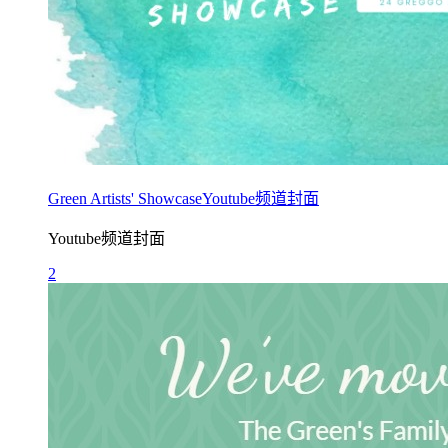
Green Artists' ShowcaseYoutube频道封面
Youtube频道封面
2