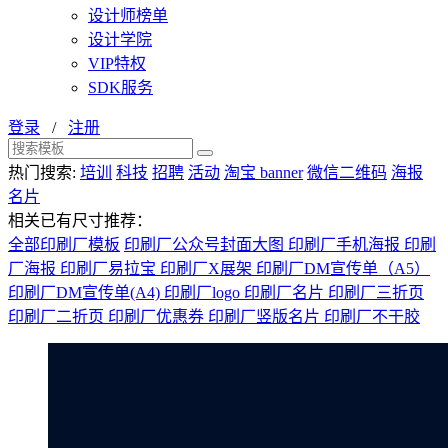
设计师榜单
设计学院
VIP特权
SDK服务
登录
/
注册
热门搜索:
培训
科技
招聘
活动
淘宝 banner
微信二维码
海报
名片
相关已有尺寸推荐：
全部印刷厂模板
印刷厂公众号封面大图
印刷厂手机海报
印刷
厂海报
印刷厂易拉宝
印刷厂X展架
印刷厂DM宣传单（A5）
印刷厂DM宣传单(A4)
印刷厂logo
印刷厂名片
印刷厂三折页
印刷厂二折页
印刷厂优惠券
印刷厂竖版名片
印刷厂不干胶