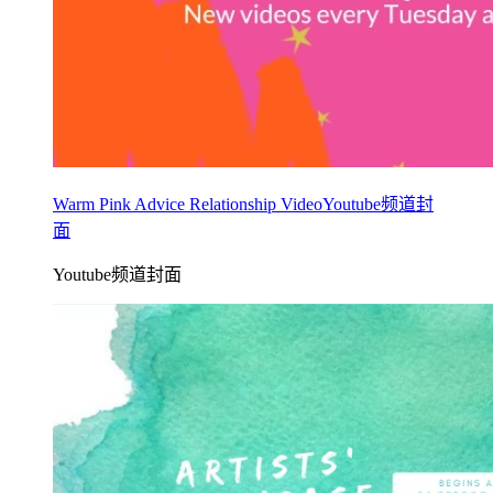
Warm Pink Advice Relationship VideoYoutube频道封
面
Youtube频道封面