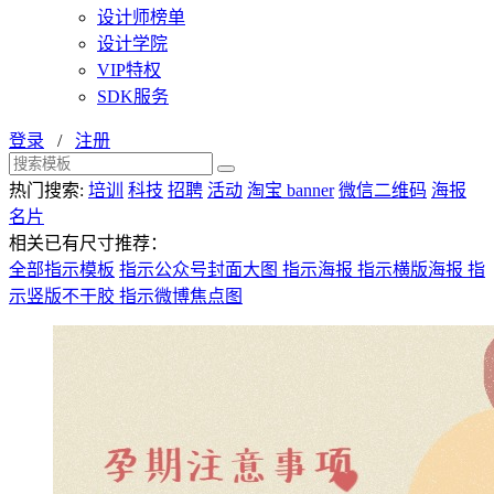
设计师榜单
设计学院
VIP特权
SDK服务
登录
/
注册
热门搜索:
培训
科技
招聘
活动
淘宝 banner
微信二维码
海报
名片
相关已有尺寸推荐：
全部指示模板
指示公众号封面大图
指示海报
指示横版海报
指
示竖版不干胶
指示微博焦点图