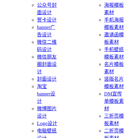
公众号封
海报模板
面设计
素材
贺卡设计
手机海报
banner广
模板素材
告设计
邀请函模
微信二维
板素材
码设计
手机壁纸
微信朋友
模板素材
圈封面设
名片模板
计
素材
封面设计
竖版名片
淘宝
模板素材
banner设
DM宣传
计
单模板素
微博图片
材
设计
三折页模
Logo设计
板素材
电脑壁纸
二折页模