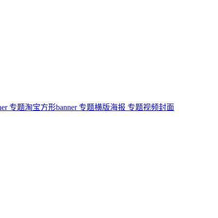
er
专题淘宝方形banner
专题横版海报
专题视频封面