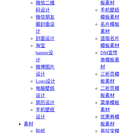
微信二维
板素材
码设计
手机壁纸
微信朋友
模板素材
圈封面设
名片模板
计
素材
封面设计
竖版名片
淘宝
模板素材
banner设
DM宣传
计
单模板素
微博图片
材
设计
三折页模
Logo设计
板素材
电脑壁纸
二折页模
设计
板素材
简历设计
菜单模板
手机壁纸
素材
设计
优惠券模
素材
板素材
贴纸
易拉宝模