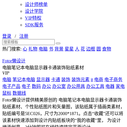
设计师榜单
设计学院
VIP特权
SDK服务
登录
/
注册
热门搜索:
心
礼物
电脑
书
背景
星星
人
花
边框
圆
食物
Fotor懒设计
电脑笔记本电脑显示器卡通装饰贴纸素材
VIP
电脑
笔记本电脑
显示器
卡通
装饰
装饰元素
it
电商
电子商务
电子产品
电子
数码
办公
办公室
办公用具
办公工具
电器
家电
鼠标
数据线
Fotor懒设计提供精美原创的 电脑笔记本电脑显示器卡通装饰
贴纸素材、个性贴纸图片和矢量图，该贴纸属于插画类素材，
贴纸编号是5EC026，尺寸为2000*1871。点击“收藏”还可以将
该素材快速添加到设计内贴纸板块的“我的收藏”里， 为设计