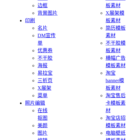
边框
板素材
背景图片
X展架模
印刷
板素材
名片
简历模板
DM宣传
素材
单
不干胶模
优惠券
板素材
不干胶
横幅广告
海报
模板素材
易拉宝
淘宝
三折页
banner模
X展架
板素材
菜单
淘宝售后
照片编辑
卡模板素
在线
材
抠图
淘宝店招
美颜
模板素材
图片
电脑壁纸