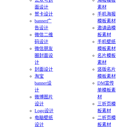
公众号封
海报模板
面设计
素材
贺卡设计
手机海报
banner广
模板素材
告设计
邀请函模
微信二维
板素材
码设计
手机壁纸
微信朋友
模板素材
圈封面设
名片模板
计
素材
封面设计
竖版名片
淘宝
模板素材
banner设
DM宣传
计
单模板素
微博图片
材
设计
三折页模
Logo设计
板素材
电脑壁纸
二折页模
设计
板素材