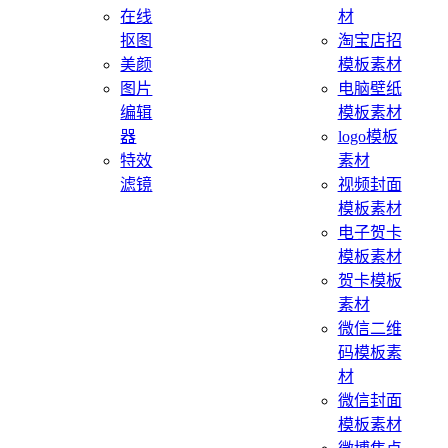
在线
材
抠图
淘宝店招
美颜
模板素材
图片
电脑壁纸
编辑
模板素材
器
logo模板
特效
素材
滤镜
视频封面
模板素材
电子贺卡
模板素材
贺卡模板
素材
微信二维
码模板素
材
微信封面
模板素材