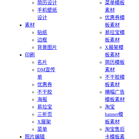
简历设计
菜单模板
手机壁纸
素材
设计
优惠券模
素材
板素材
贴纸
易拉宝模
边框
板素材
背景图片
X展架模
印刷
板素材
名片
简历模板
DM宣传
素材
单
不干胶模
优惠券
板素材
不干胶
横幅广告
海报
模板素材
易拉宝
淘宝
三折页
banner模
X展架
板素材
菜单
淘宝售后
照片编辑
卡模板素