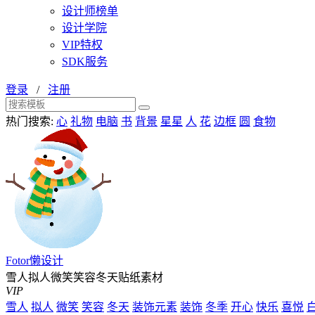
设计师榜单
设计学院
VIP特权
SDK服务
登录
/
注册
热门搜索:
心
礼物
电脑
书
背景
星星
人
花
边框
圆
食物
Fotor懒设计
雪人拟人微笑笑容冬天贴纸素材
VIP
雪人
拟人
微笑
笑容
冬天
装饰元素
装饰
冬季
开心
快乐
喜悦