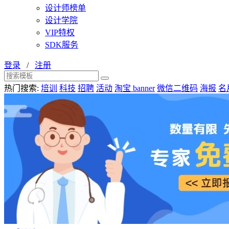
设计师榜单
设计学院
VIP特权
SDK服务
登录
/
注册
热门搜索:
培训
科技
招聘
活动
淘宝 banner
微信二维码
海报
名