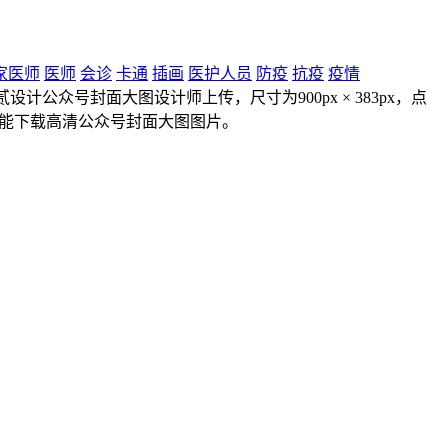
家医师
医师
会诊
卡通
插画
医护人员
防疫
抗疫
疫情
众号封面大图设计师上传，尺寸为900px × 383px，点
并能下载高清公众号封面大图图片。