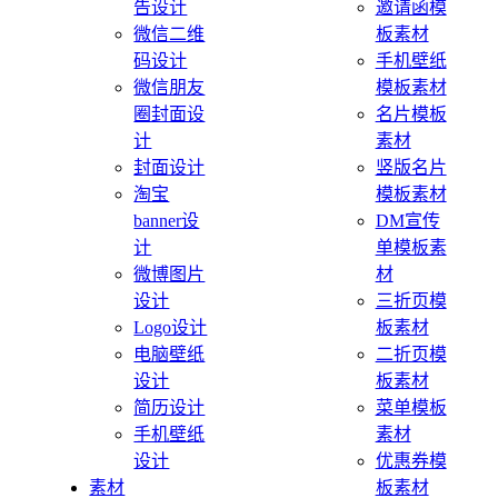
告设计
邀请函模
微信二维
板素材
码设计
手机壁纸
微信朋友
模板素材
圈封面设
名片模板
计
素材
封面设计
竖版名片
淘宝
模板素材
banner设
DM宣传
计
单模板素
微博图片
材
设计
三折页模
Logo设计
板素材
电脑壁纸
二折页模
设计
板素材
简历设计
菜单模板
手机壁纸
素材
设计
优惠券模
素材
板素材