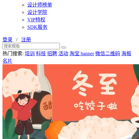
设计师榜单
设计学院
VIP特权
SDK服务
登录
/
注册
热门搜索:
培训
科技
招聘
活动
淘宝 banner
微信二维码
海报
名片