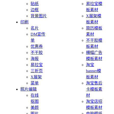
贴纸
易拉宝模
边框
板素材
背景图片
X展架模
印刷
板素材
名片
简历模板
DM宣传
素材
单
不干胶模
优惠券
板素材
不干胶
横幅广告
海报
模板素材
易拉宝
淘宝
三折页
banner模
X展架
板素材
菜单
淘宝售后
照片编辑
卡模板素
在线
材
抠图
淘宝店招
美颜
模板素材
图片
电脑壁纸