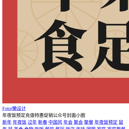
Fotor懒设计
年夜饭预定充值特惠促销公众号封面小图
新年
年夜饭
过年
新春
中国风
年会
聚会
聚餐
年夜饭预定
鼠