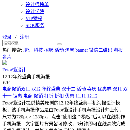
设计师榜单
设计学院
VIP特权
SDK服务
登录
/
注册
热门搜索:
培训
科技
招聘
活动
淘宝 banner
微信二维码
海报
名片
Fotor懒设计
12.12年终盛典手机海报
VIP
电商促销双11
双12
年终盛典
双十二
活动
喜庆
优惠券
双11
双
十一
钜惠
电商
促销
打折
折扣
优惠
11.11
12.12
Fotor懒设计提供精美原创的12.12年终盛典手机海报设计模
板，该手机海报作品是由Fotor懒设计手机海报设计师上传，
尺寸为720px × 1280px，点击“使用这个模板”后可以在线制作
手机海报，文字图片背景皆可修改，3分钟即可在线高效完成