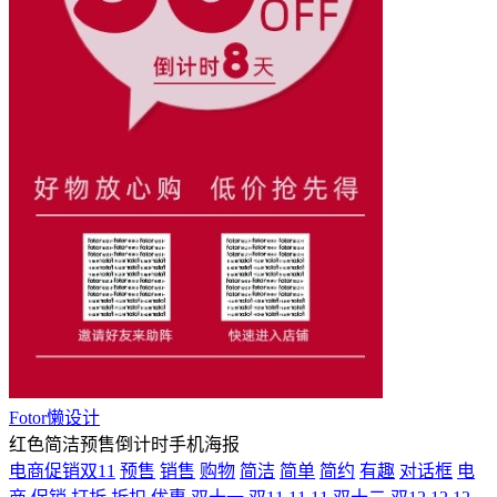
Fotor懒设计
红色简洁预售倒计时手机海报
电商促销双11
预售
销售
购物
简洁
简单
简约
有趣
对话框
电