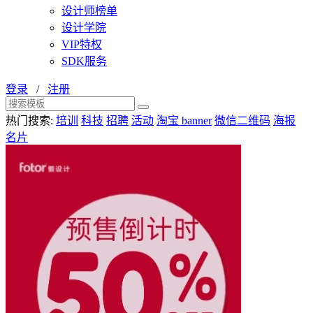
设计师榜单
设计学院
VIP特权
SDK服务
登录
/
注册
热门搜索:
培训
科技
招聘
活动
淘宝 banner
微信二维码
海报
名片