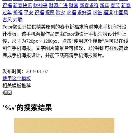
祝福
新春快乐
财神来
财源广进
财富
新春求符
新年
春节
新春
过年
祈福
平安
祝福
祝愿
除夕
求福
求好运
求签
福运
中国风
古风
对联
Fotor懒设计提供精美原创的春节祈福求符财神来手机海报设
计模板，该手机海报作品是由Fotor懒设计手机海报设计师上
传，尺寸为720px × 1280px，点击“使用这个模板”后可以在线
制作手机海报，文字图片背景皆可修改，3分钟即可在线高效
完成手机海报设计，并能下载高清手机海报图片。
发布时间：2019-01-07
使用这个模板
相关模板推荐
返回
'%s'的搜索结果