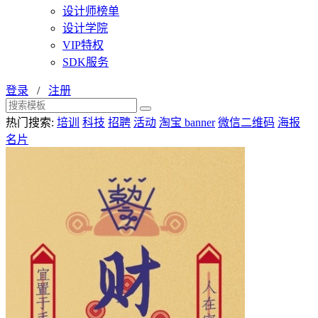
设计师榜单
设计学院
VIP特权
SDK服务
登录
/
注册
热门搜索:
培训
科技
招聘
活动
淘宝 banner
微信二维码
海报
名片