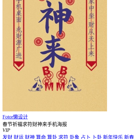
Fotor懒设计
春节祈福求符财神来手机海报
VIP
发财
财运
财神
算命
算卦
求符
卦象
占卜
卜卦
新年快乐
新春